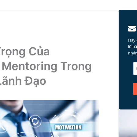
Hãy 
lỡ b
rọng Của
nhận
 Mentoring Trong
 Lãnh Đạo