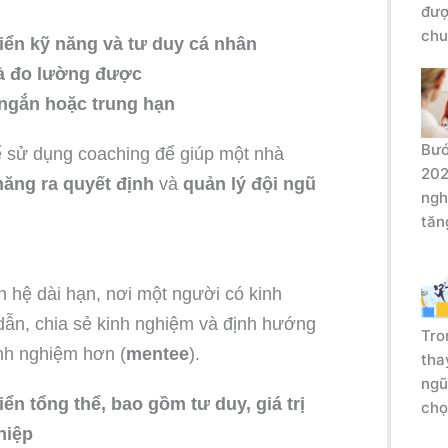
đượ
chu
riển kỹ năng và tư duy cá nhân
và đo lường được
ngắn hoặc trung hạn
Bướ
 sử dụng coaching để giúp một nhà
202
năng ra quyết định
và
quản lý đội ngũ
ngh
tăn
n hệ dài hạn, nơi một người có kinh
dẫn, chia sẻ kinh nghiệm và định hướng
Tro
inh nghiệm hơn (
mentee
).
tha
ngũ
iển tổng thể, bao gồm tư duy, giá trị
chọ
hiệp