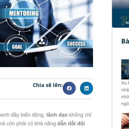
Bà
Xu 
Chia sẽ lên:
nhậ
nhữ
ngờ
doanh đầy biến động,
lãnh đạo
không chỉ
 mà còn phải có khả năng
dẫn dắt đội