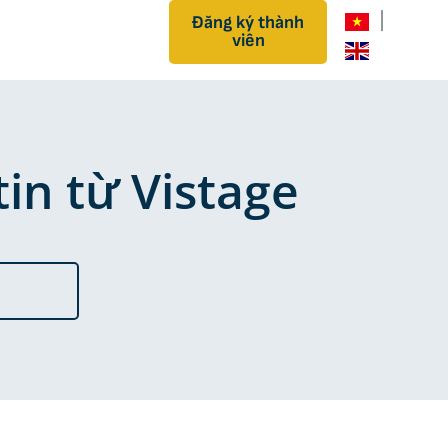
|
Đăng ký thành
viên
in từ Vistage