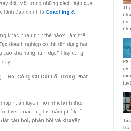
thay đổi. Một trong những cách hiệu quả
Thị
ực lãnh đạo chính là
Coaching &
nhữ
niề
nhỏ
ing
khác nhau như thế nào? Làm thế
ạo doanh nghiệp có thể tận dụng hai
 cao khả năng lãnh đạo? Hãy cùng
 đây!
Kỹ 
đề 
đạo
g – Hai Công Cụ Cốt Lõi Trong Phát
luy
pháp huấn luyện, nơi
nhà lãnh đạo
ười được coaching tự khám phá khả
a
đặt câu hỏi, phản hồi và khuyến
Tác
trở