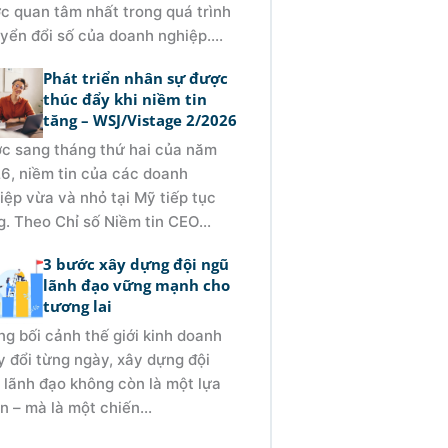
c quan tâm nhất trong quá trình
yển đổi số của doanh nghiệp....
Phát triển nhân sự được
thúc đẩy khi niềm tin
tăng – WSJ/Vistage 2/2026
c sang tháng thứ hai của năm
6, niềm tin của các doanh
iệp vừa và nhỏ tại Mỹ tiếp tục
g. Theo Chỉ số Niềm tin CEO...
3 bước xây dựng đội ngũ
lãnh đạo vững mạnh cho
tương lai
ng bối cảnh thế giới kinh doanh
y đổi từng ngày, xây dựng đội
 lãnh đạo không còn là một lựa
n – mà là một chiến...