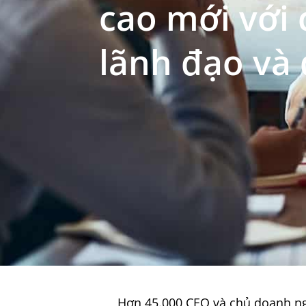
cao mới với
lãnh đạo và 
Hơn 45.000 CEO và chủ doanh ngh