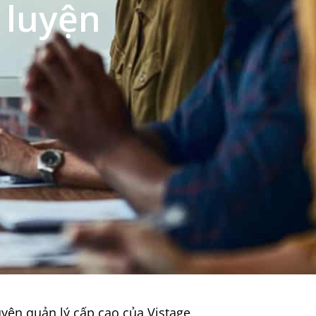
 luyện
yện quản lý cấp cao của Vistage