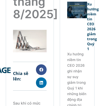
tháng
Xu
hướng
8/2025]
niềm
tin
CEO
2026
giảm
trong
Quý
1
Xu hướng
niềm tin
CEO 2026
ghi nhận
Chia sẽ
sự suy
lên:
giảm trong
Quý 1 khi
những biến
động địa
Sau khi có mức
chính trị