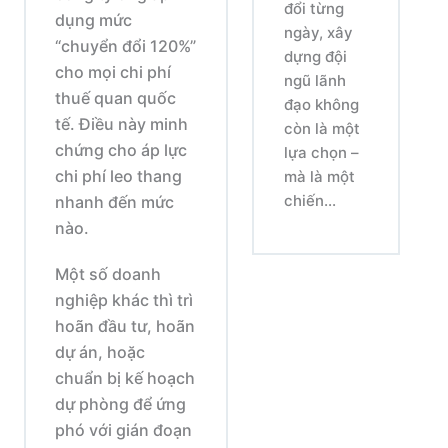
đổi từng
dụng mức
ngày, xây
“chuyển đổi 120%”
dựng đội
cho mọi chi phí
ngũ lãnh
thuế quan quốc
đạo không
tế. Điều này minh
còn là một
chứng cho áp lực
lựa chọn –
chi phí leo thang
mà là một
chiến...
nhanh đến mức
nào.
Một số doanh
nghiệp khác thì trì
hoãn đầu tư, hoãn
dự án, hoặc
chuẩn bị kế hoạch
dự phòng để ứng
phó với gián đoạn