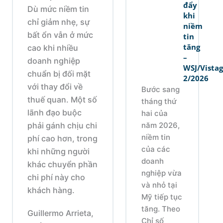
đẩy
Dù mức niềm tin
khi
chỉ giảm nhẹ, sự
niềm
bất ổn vẫn ở mức
tin
tăng
cao khi nhiều
–
doanh nghiệp
WSJ/Vista
chuẩn bị đối mặt
2/2026
với thay đổi về
Bước sang
thuế quan. Một số
tháng thứ
lãnh đạo buộc
hai của
năm 2026,
phải gánh chịu chi
niềm tin
phí cao hơn, trong
của các
khi những người
doanh
khác chuyển phần
nghiệp vừa
chi phí này cho
và nhỏ tại
khách hàng.
Mỹ tiếp tục
tăng. Theo
Guillermo Arrieta,
Chỉ số