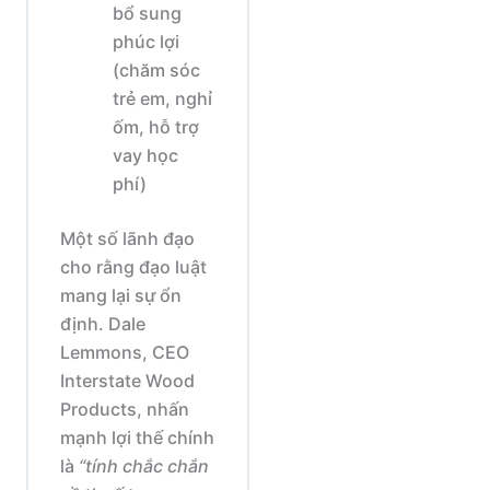
bổ sung
phúc lợi
(chăm sóc
trẻ em, nghỉ
ốm, hỗ trợ
vay học
phí)
Một số lãnh đạo
cho rằng đạo luật
mang lại sự ổn
định. Dale
Lemmons, CEO
Interstate Wood
Products, nhấn
mạnh lợi thế chính
là
“tính chắc chắn