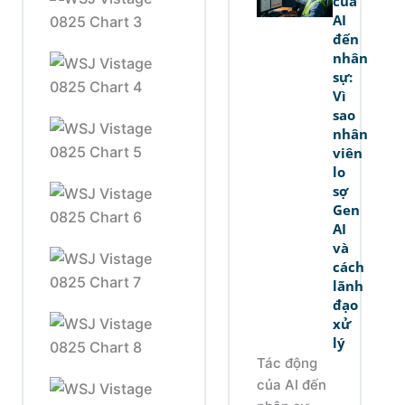
của
AI
đến
nhân
sự:
Vì
sao
nhân
viên
lo
sợ
Gen
AI
và
cách
lãnh
đạo
xử
lý
Tác động
của AI đến