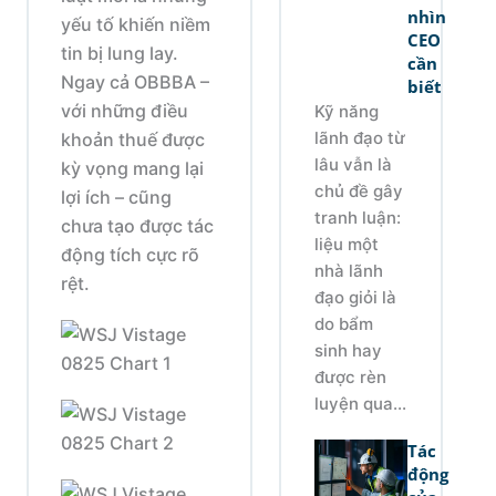
nhìn
yếu tố khiến niềm
CEO
tin bị lung lay.
cần
Ngay cả OBBBA –
biết
với những điều
Kỹ năng
lãnh đạo từ
khoản thuế được
lâu vẫn là
kỳ vọng mang lại
chủ đề gây
lợi ích – cũng
tranh luận:
chưa tạo được tác
liệu một
động tích cực rõ
nhà lãnh
rệt.
đạo giỏi là
do bẩm
sinh hay
được rèn
luyện qua...
Tác
động