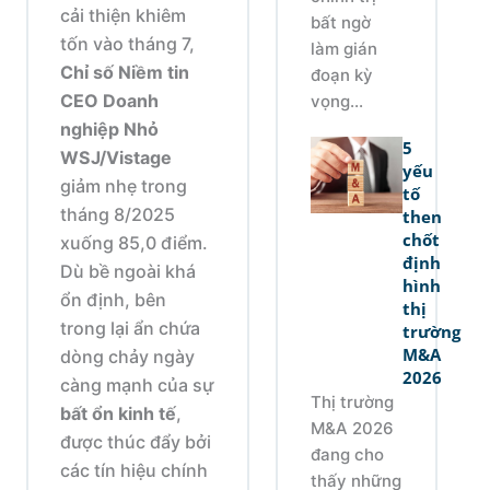
cải thiện khiêm
bất ngờ
tốn vào tháng 7,
làm gián
Chỉ số Niềm tin
đoạn kỳ
CEO Doanh
vọng...
nghiệp Nhỏ
5
WSJ/Vistage
yếu
giảm nhẹ trong
tố
tháng 8/2025
then
chốt
xuống 85,0 điểm.
định
Dù bề ngoài khá
hình
ổn định, bên
thị
trong lại ẩn chứa
trường
M&A
dòng chảy ngày
2026
càng mạnh của sự
Thị trường
bất ổn kinh tế
,
M&A 2026
được thúc đẩy bởi
đang cho
các tín hiệu chính
thấy những