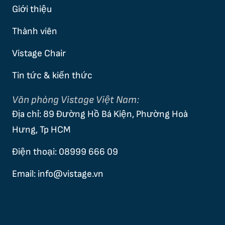
b
e
Giới thiệu
o
d
o
i
Thành viên
k
n
Vistage Chair
Tin tức & kiến thức
Văn phòng Vistage Việt Nam:
Địa chỉ: 89 Đường Hồ Bá Kiện, Phường Hoà
Hưng, Tp HCM
Điện thoại: 08999 666 09
Email: info@vistage.vn