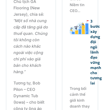
Chủ tịch GA
Niềm tin
Flooring (New
CEO...
Jersey), chia sẻ:
“Một số nhà cung
3
bước
cấp đã tăng giá do
xây
thuế quan. Chúng
dựng
tôi không còn
đội
cách nào khác
ngũ
lãnh
ngoài việc cộng
đạo
chi phí vào giá
vững
bán cho khách
mạnh
hàng.”
cho
tương
lai
Tương tự, Bob
Trong bối
Pilon – CEO
cảnh thế
Dynamic Tub
giới kinh
(Iowa) – cho biết
doanh thay
công ty ông áp