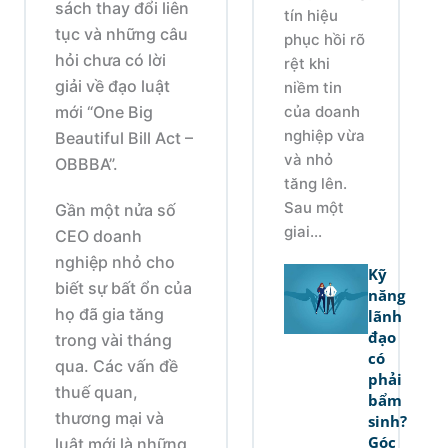
sách thay đổi liên
tín hiệu
tục và những câu
phục hồi rõ
hỏi chưa có lời
rệt khi
giải về đạo luật
niềm tin
của doanh
mới “One Big
nghiệp vừa
Beautiful Bill Act –
và nhỏ
OBBBA”.
tăng lên.
Sau một
Gần một nửa số
giai...
CEO doanh
nghiệp nhỏ cho
Kỹ
biết sự bất ổn của
năng
họ đã gia tăng
lãnh
đạo
trong vài tháng
có
qua. Các vấn đề
phải
thuế quan,
bẩm
thương mại và
sinh?
Góc
luật mới là những