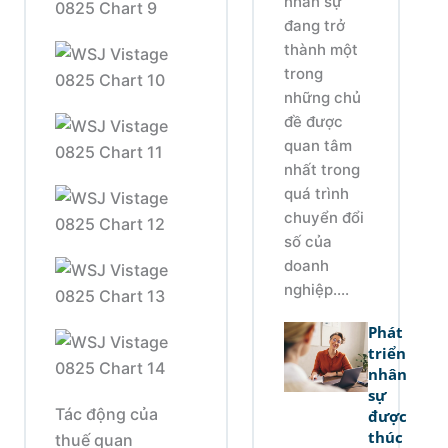
nhân sự
đang trở
thành một
trong
những chủ
đề được
quan tâm
nhất trong
quá trình
chuyển đổi
số của
doanh
nghiệp....
Phát
triển
nhân
sự
Tác động của
được
thúc
thuế quan