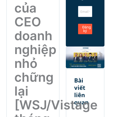
của
CEO
doanh
nghiệp
nhỏ
chững
Bài
lại
viết
liên
[WSJ/Vistage
quan