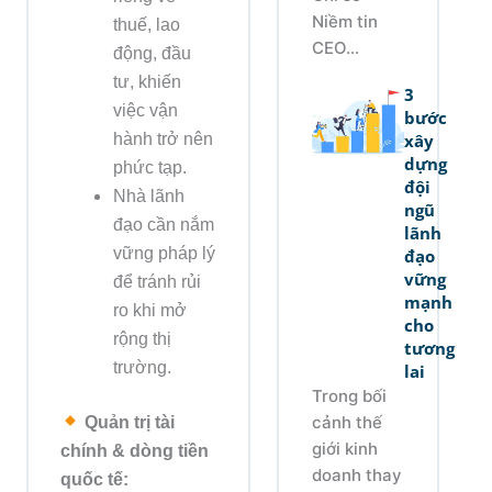
Niềm tin
thuế, lao
CEO...
động, đầu
tư, khiến
3
việc vận
bước
hành trở nên
xây
dựng
phức tạp.
đội
Nhà lãnh
ngũ
đạo cần nắm
lãnh
vững pháp lý
đạo
vững
để tránh rủi
mạnh
ro khi mở
cho
rộng thị
tương
trường.
lai
Trong bối
Quản trị tài
cảnh thế
giới kinh
chính & dòng tiền
doanh thay
quốc tế: