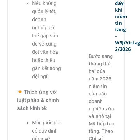
đẩy
Nếu không
khi
quản lý tốt,
niềm
doanh
tin
nghiệp có
tăng
thể gặp vấn
–
WSJ/Vista
đề về xung
2/2026
đột văn hóa
Bước sang
hoặc thiếu
tháng thứ
gắn kết trong
hai của
đội ngũ.
năm 2026,
niềm tin
Thích ứng với
của các
luật pháp & chính
doanh
sách kinh tế:
nghiệp vừa
và nhỏ tại
Mỗi quốc gia
Mỹ tiếp tục
có quy định
tăng. Theo
Chỉ số
riêng về