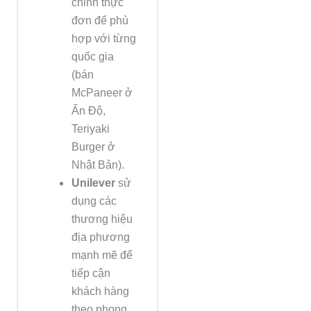
chỉnh thực
đơn để phù
hợp với từng
quốc gia
(bán
McPaneer ở
Ấn Độ,
Teriyaki
Burger ở
Nhật Bản).
Unilever
sử
dụng các
thương hiệu
địa phương
mạnh mẽ để
tiếp cận
khách hàng
theo phong