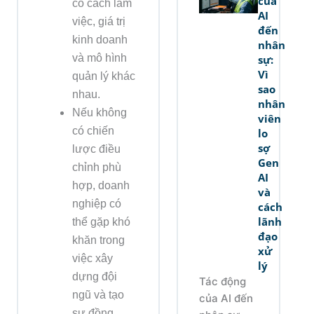
của
có cách làm
AI
việc, giá trị
đến
kinh doanh
nhân
và mô hình
sự:
Vì
quản lý khác
sao
nhau.
nhân
Nếu không
viên
có chiến
lo
sợ
lược điều
Gen
chỉnh phù
AI
hợp, doanh
và
nghiệp có
cách
lãnh
thể gặp khó
đạo
khăn trong
xử
việc xây
lý
dựng đội
Tác động
ngũ và tạo
của AI đến
sự đồng