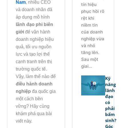
Nam
, nhiều CEO
tín hiệu
và doanh nhân đã
phục hồi rõ
áp dụng mô hình
rệt khi
lãnh đạo phi biên
niềm tin
giới
để vận hành
của doanh
nghiệp vừa
doanh nghiệp hiệu
và nhỏ
quả, tối ưu nguồn
tăng lên.
lực và tạo lợi thế
Sau một
cạnh tranh trên thị
giai...
trường quốc tế.
Vậy, làm thế nào để
Kỹ
điều hành doanh
năng
lãnh
nghiệp
đa quốc gia
đạo
một cách bền
có
vững? Hãy cùng
phải
khám phá qua bài
bẩm
sinh?
viết này.
Góc