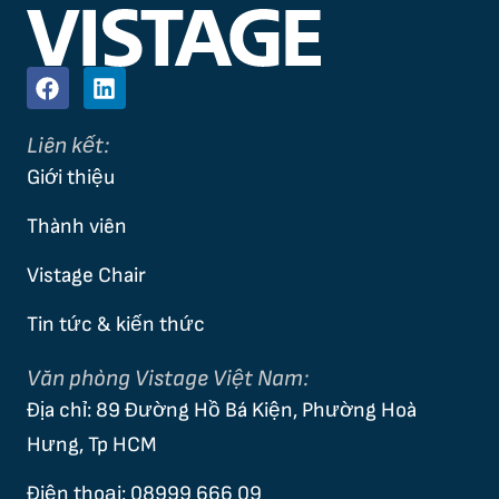
F
L
a
i
c
n
Liên kết:
e
k
b
e
Giới thiệu
o
d
o
i
Thành viên
k
n
Vistage Chair
Tin tức & kiến thức
Văn phòng Vistage Việt Nam:
Địa chỉ: 89 Đường Hồ Bá Kiện, Phường Hoà
Hưng, Tp HCM
Điện thoại: 08999 666 09