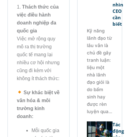
nhìn
1.
Thách thức của
CEO
việc điều hành
cần
doanh nghiệp đa
biết
quốc gia
Kỹ năng
lãnh đạo từ
Việc mở rộng quy
lâu vẫn là
mô ra thị trường
chủ đề gây
quốc tế mang lại
tranh luận:
nhiều cơ hội nhưng
liệu một
cũng đi kèm với
nhà lãnh
không ít thách thức:
đạo giỏi là
do bẩm
Sự khác biệt về
sinh hay
văn hóa & môi
được rèn
trường kinh
luyện qua...
doanh:
Tác
Mỗi quốc gia
động