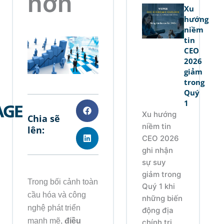
hơn
Xu
hướng
niềm
tin
CEO
2026
giảm
trong
Quý
1
Xu hướng
Chia sẽ
niềm tin
lên:
CEO 2026
ghi nhận
sự suy
giảm trong
Trong bối cảnh toàn
Quý 1 khi
cầu hóa và công
những biến
nghệ phát triển
động địa
mạnh mẽ,
điều
chính trị