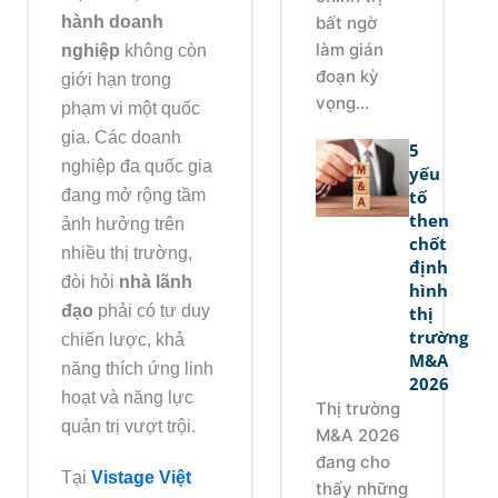
hành doanh
bất ngờ
làm gián
nghiệp
không còn
đoạn kỳ
giới hạn trong
vọng...
phạm vi một quốc
gia. Các doanh
5
nghiệp đa quốc gia
yếu
đang mở rộng tầm
tố
then
ảnh hưởng trên
chốt
nhiều thị trường,
định
đòi hỏi
nhà lãnh
hình
đạo
phải có tư duy
thị
trường
chiến lược, khả
M&A
năng thích ứng linh
2026
hoạt và năng lực
Thị trường
quản trị vượt trội.
M&A 2026
đang cho
Tại
Vistage Việt
thấy những