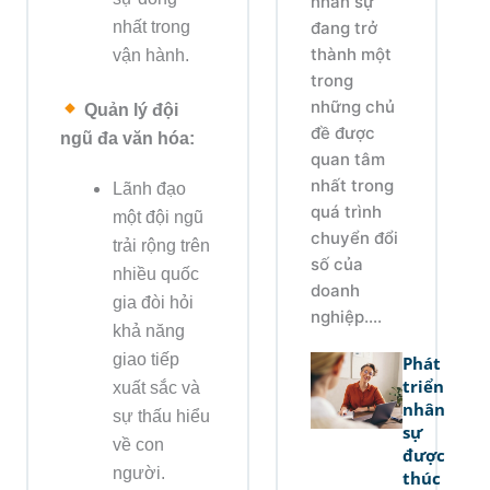
nhân sự
nhất trong
đang trở
thành một
vận hành.
trong
những chủ
Quản lý đội
đề được
ngũ đa văn hóa:
quan tâm
nhất trong
Lãnh đạo
quá trình
một đội ngũ
chuyển đổi
trải rộng trên
số của
nhiều quốc
doanh
gia đòi hỏi
nghiệp....
khả năng
giao tiếp
Phát
triển
xuất sắc và
nhân
sự thấu hiểu
sự
về con
được
người.
thúc