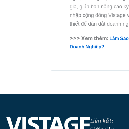
gia, giúp bạn nâng cao kỹ
nhập cộng đồng Vistage 
thiết để dẫn dắt doanh ng
>>> Xem thêm:
Làm Sao
Doanh Nghiệp?
Liên kết: