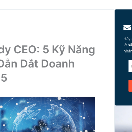
Hãy 
lỡ b
dy CEO: 5 Kỹ Năng
nhận
Dẫn Dắt Doanh
25