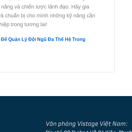
 năng và chiến lược lãnh đạo. Hãy gia
và chuẩn bị cho mình những kỹ năng cần
hiệp trong tương lai!
 Để Quản Lý Đội Ngũ Đa Thế Hệ Trong
Văn phòng Vistage Việt Nam: