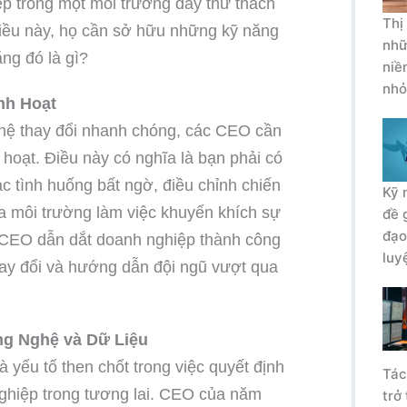
p trong một môi trường đầy thử thách
Thị
iều này, họ cần sở hữu những kỹ năng
nhữ
ng đó là gì?
niề
nhỏ
nh Hoạt
ghệ thay đổi nhanh chóng, các CEO cần
 hoạt. Điều này có nghĩa là bạn phải có
c tình huống bất ngờ, điều chỉnh chiến
Kỹ 
 ra môi trường làm việc khuyến khích sự
đề 
đạo
t CEO dẫn dắt doanh nghiệp thành công
luy
hay đổi và hướng dẫn đội ngũ vượt qua
g Nghệ và Dữ Liệu
à yếu tố then chốt trong việc quyết định
Tác
ghiệp trong tương lai. CEO của năm
trở