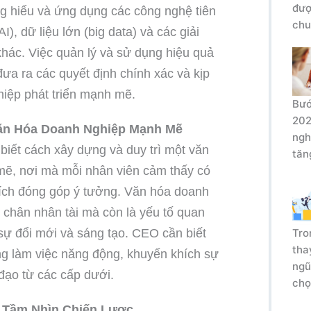
đượ
g hiểu và ứng dụng các công nghệ tiên
chu
AI), dữ liệu lớn (big data) và các giải
hác. Việc quản lý và sử dụng hiệu quả
ưa ra các quyết định chính xác và kịp
hiệp phát triển mạnh mẽ.
Bướ
202
ăn Hóa Doanh Nghiệp Mạnh Mẽ
ngh
iết cách xây dựng và duy trì một văn
tăn
ẽ, nơi mà mỗi nhân viên cảm thấy có
hích đóng góp ý tưởng. Văn hóa doanh
 chân nhân tài mà còn là yếu tố quan
 sự đổi mới và sáng tạo. CEO cần biết
Tro
tha
ng làm việc năng động, khuyến khích sự
ngũ
 đạo từ các cấp dưới.
chọ
 Tầm Nhìn Chiến Lược