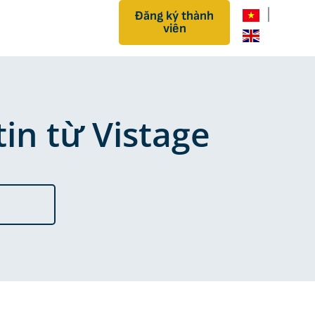
|
Đăng ký thành
viên
in từ Vistage